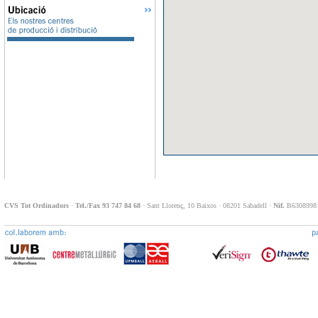
CVS Tot Ordinadors
·
Tel./Fax 93 747 84 68
· Sant Llorenç, 10 Baixos · 08201 Sabadell ·
Nif.
B63089981