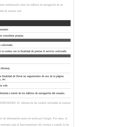
perar información sobre los hábitos de navegación de un
idad de nuestra web.
 usuario
en considerar propias.
 solicitado.
la cookie con la finalidad de prestar el servicio solicitado.
. idioma).
la finalidad de llevar un seguimiento de uso de la página
, etc.
pia web.
btenida a través de los hábitos de navegación del usuario.
 ORDINADORS SL informa de las cookies utilizadas en nuestra
nto de información acerca de usted por Google. Por tanto, el
necesario para el funcionamiento del sistema o cuando la ley