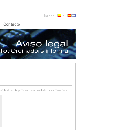
 lo desea, impedir que sean instaladas en su disco duro.