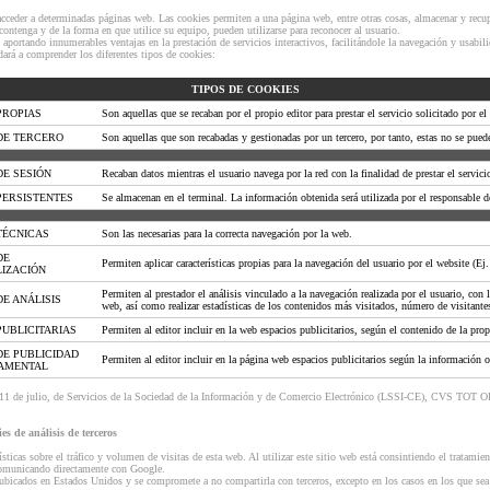
acceder a determinadas páginas web. Las cookies permiten a una página web, entre otras cosas, almacenar y recu
ontenga y de la forma en que utilice su equipo, pueden utilizarse para reconocer al usuario.
 aportando innumerables ventajas en la prestación de servicios interactivos, facilitándole la navegación y usabil
ará a comprender los diferentes tipos de cookies:
TIPOS DE COOKIES
PROPIAS
Son aquellas que se recaban por el propio editor para prestar el servicio solicitado por el
DE TERCERO
Son aquellas que son recabadas y gestionadas por un tercero, por tanto, estas no se pued
DE SESIÓN
Recaban datos mientras el usuario navega por la red con la finalidad de prestar el servicio
PERSISTENTES
Se almacenan en el terminal. La información obtenida será utilizada por el responsable de 
TÉCNICAS
Son las necesarias para la correcta navegación por la web.
DE
Permiten aplicar características propias para la navegación del usuario por el website (Ej
IZACIÓN
Permiten al prestador el análisis vinculado a la navegación realizada por el usuario, con 
E ANÁLISIS
web, así como realizar estadísticas de los contenidos más visitados, número de visitantes
PUBLICITARIAS
Permiten al editor incluir en la web espacios publicitarios, según el contenido de la pro
DE PUBLICIDAD
Permiten al editor incluir en la página web espacios publicitarios según la información o
AMENTAL
de 11 de julio, de Servicios de la Sociedad de la Información y de Comercio Electrónico (LSSI-CE), CVS TOT
de análisis de terceros
ticas sobre el tráfico y volumen de visitas de esta web. Al utilizar este sitio web está consintiendo el tratamie
 comunicando directamente con Google.
ubicados en Estados Unidos y se compromete a no compartirla con terceros, excepto en los casos en los que sea 