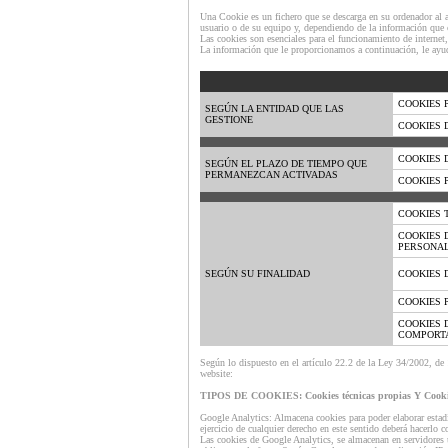
Una Cookie es un fichero que se descarga en su ordenador al 
usuario o de su equipo y, dependiendo de la información que c
Las cookies son esenciales para el funcionamiento de internet,
La información que le proporcionamos a continuación, le ayud
COOKIES 
SEGÚN LA ENTIDAD QUE LAS
GESTIONE
COOKIES 
COOKIES 
SEGÚN EL PLAZO DE TIEMPO QUE
PERMANEZCAN ACTIVADAS
COOKIES 
COOKIES 
COOKIES 
PERSONAL
SEGÚN SU FINALIDAD
COOKIES D
COOKIES 
COOKIES 
COMPORT
Según lo dispuesto en el artículo 22.2 de la Ley 34/2002, 
website:
TIPOS DE COOKIES: Cookies técnicas propias Y Cookies 
Google Analytics: Almacena cookies para poder elaborar estadís
ejercicio de cualquier derecho en este sentido deberá hacerlo
Las cookies de Google Analytics, se almacenan en servidores 