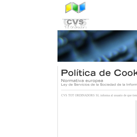
CVS TOT ORDINADORS SL informa al usuario de que tiene la po