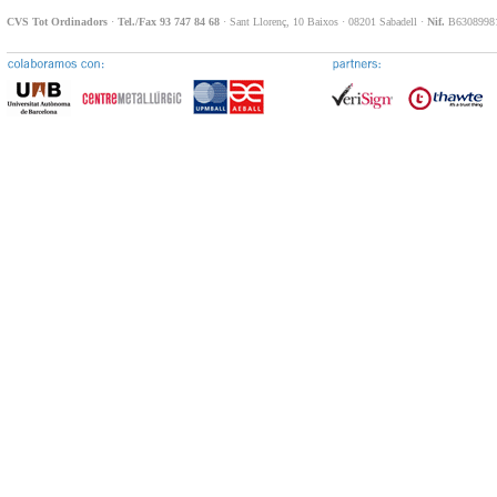
CVS Tot Ordinadors
·
Tel./Fax 93 747 84 68
· Sant Llorenç, 10 Baixos · 08201 Sabadell ·
Nif.
B63089981