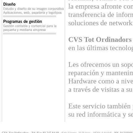
la empresa afronte con
transferencia de info
soluciones de networki
CVS Tot Ordinadors
en las últimas tecno
Les ofrecemos un sopo
reparación y mantenimi
Hardware como a nivel
a través de visitas a s
Este servicio también
su red informática y s
CVS Tot Ordinadors
·
Tel./Fax 93 747 84 68
· Sant Llorenç, 10 Baixos · 08201 Sabadell ·
Nif.
B63089981