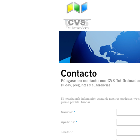
Si necesita más información acerca de nuestros productos y/o s
pronto posible. Gracias.
Nombre:
*
Apellidos:
*
Teléfono: