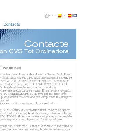
O INFORMADO
 establecido en la normativa vigente en Protección de Datos
 le informamos que sus datos serán incorporados al sistema de
ridad de CVS TOT ORDINADORS SL con CIF B63089981 y
ito en C/ SANT LLORENÇ 10 LOCAL 08202, SABADELL
inalidad de atender sus consultas y remitirle
iales que puedan ser de su interés. En cumplimiento con la
CVS TOT ORDINADORS SL informa que los datos serán
 plazo estrictamente necesario para cumplir con los preceptos
ioridad.
taremos sus datos conforme a la existencia de su
SL informa que procederá a tratar los datos de manera
nte, adecuada, pertinente, limitada, exacta y actualizada. Es por
DINADORS SL se compromete a adoptar todas las medidas
tos se supriman o rectifiquen sin dilación cuando sean
echos que le confiere el la normativa vigente en protección de
 derechos de acceso, rectificación, limitación de tratamiento,