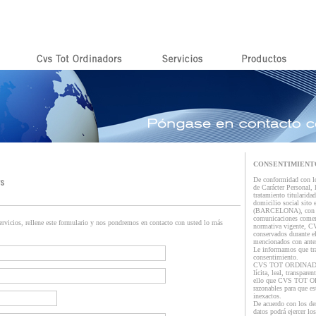
CONSENTIMIENT
De conformidad con lo
de Carácter Personal,
tratamiento titula
domicilio social s
(BARCELONA), con la f
comunicaciones comerc
ervicios, rellene este formulario y nos pondremos en contacto con usted lo más
normativa vigente, 
conservados durante el
mencionados con anter
Le informamos que tra
consentimiento.
CVS TOT ORDINADORS 
lícita, leal, transpare
ello que CVS TOT OR
razonables para que es
inexactos.
De acuerdo con los der
datos podrá ejercer los