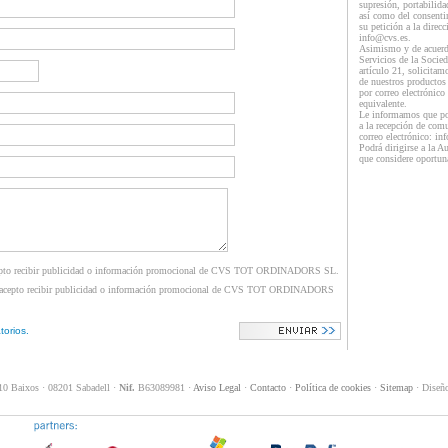
supresión, portabilida
así como del consenti
su petición a la direcc
info@cvs.es.
Asimismo y de acuerdo
Servicios de la Socie
artículo 21, solicitam
de nuestros productos
por correo electrónico
equivalente.
Le informamos que pod
a la recepción de comu
correo electrónico: in
Podrá dirigirse a la A
que considere oportun
epto recibir publicidad o información promocional de CVS TOT ORDINADORS SL.
 acepto recibir publicidad o información promocional de CVS TOT ORDINADORS
torios.
 10 Baixos · 08201 Sabadell ·
Nif.
B63089981 ·
Aviso Legal
·
Contacto
·
Política de cookies
·
Sitemap
· Diseñ