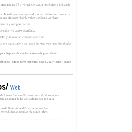
t mediante un TPV virtual y/o contra reembolso o indicando
en la web quedarán registrados e introduciendo su e-mail y
mprar sin necesidad de volver a rellenar sus datos.
lientes y compras on-line.
usuarios vía
correo electrónico
.
nales y desarrollar secciones a medida.
empre actualizado y un mantenimiento constante sin ningún
ra disponer de una herramienta de gran calidad.
ísticas, editor html, presupuestos vía Internet, Base
da Internet/Intranet/Extranet con todo el soporte y
ente disponga de las aplicaciones que mejor se
 posibilidad de modificar los contenidos
e conocimientos técnicos de ningún tipo.