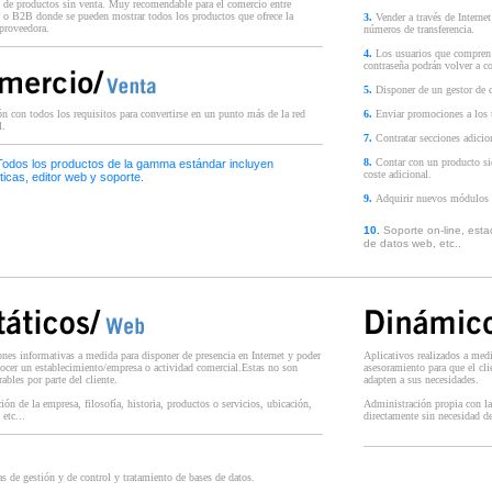
 de productos sin venta. Muy recomendable para el comercio entre
 o B2B donde se pueden mostrar todos los productos que ofrece la
3.
Vender a través de Interne
proveedora.
números de transferencia.
4.
Los usuarios que compren 
contraseña podrán volver a co
5.
Disponer de un gestor de c
n con todos los requisitos para convertirse en un punto más de la red
6.
Enviar promociones a los 
l.
7.
Contratar secciones adicio
8.
Contar con un producto si
odos los productos de la gamma estándar incluyen
coste adicional.
ticas, editor web y soporte.
9.
Adquirir nuevos módulos pa
10.
Soporte on-line, estad
de datos web, etc..
nes informativas a medida para disponer de presencia en Internet y poder
Aplicativos realizados a medi
nocer un establecimiento/empresa o actividad comercial.Estas no son
asesoramiento para que el cli
ables por parte del cliente.
adapten a sus necesidades.
ión de la empresa, filosofía, historia, productos o servicios, ubicación,
Administración propia con la
 etc...
directamente sin necesidad d
s de gestión y de control y tratamiento de bases de datos.