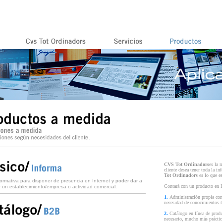
CVS Tot Ordinadors
es la 
cliente desea tener toda la 
Tot Ordinadors
es lo que e
ormativa para disponer de presencia en Internet y poder dar a
Contará con un producto en In
 un establecimiento/empresa o actividad comercial.
1.
Administración propia con 
necesidad de conocimientos t
2.
Catálogo en línea de produc
necesario, mucho más práctic