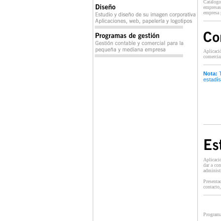
Catálogo
empresas
empresa 
Aplicació
comercia
Nota:
T
estadís
Aplicacio
dar a co
administr
Presentac
contacto,
Programa