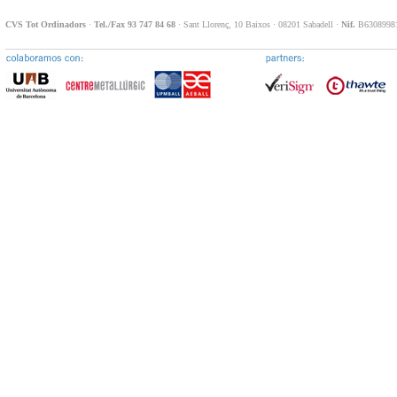
CVS Tot Ordinadors
·
Tel./Fax 93 747 84 68
· Sant Llorenç, 10 Baixos · 08201 Sabadell ·
Nif.
B63089981